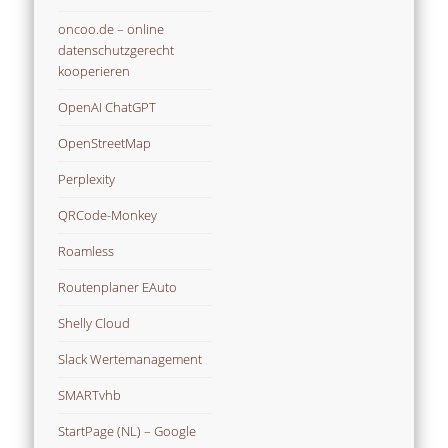
oncoo.de – online
datenschutzgerecht
kooperieren
OpenAI ChatGPT
OpenStreetMap
Perplexity
QRCode-Monkey
Roamless
Routenplaner EAuto
Shelly Cloud
Slack Wertemanagement
SMARTvhb
StartPage (NL) – Google