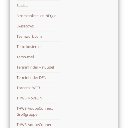
Statista
Stromtankstellen NErgie
Swisscows
Teamwork.com
Telko kostenlos
Temp-mail
Terminfinder – nuudel
Terminfinder DFN
Threema WEB
THWS MoveOn
THWS-AdobeConnect
Großgruppe
THWS-AdobeConnect