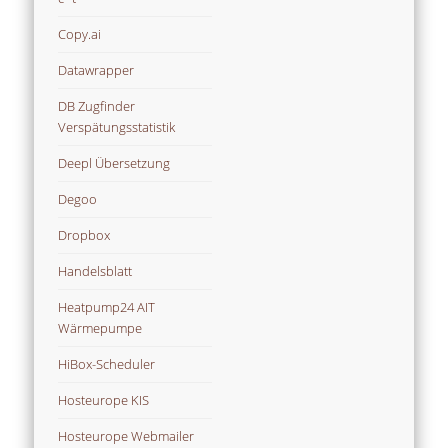
Copy.ai
Datawrapper
DB Zugfinder
Verspätungsstatistik
Deepl Übersetzung
Degoo
Dropbox
Handelsblatt
Heatpump24 AIT
Wärmepumpe
HiBox-Scheduler
Hosteurope KIS
Hosteurope Webmailer