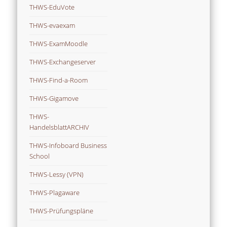
THWS-EduVote
THWS-evaexam
THWS-ExamMoodle
THWS-Exchangeserver
THWS-Find-a-Room
THWS-Gigamove
THWS-
HandelsblattARCHIV
THWS-Infoboard Business
School
THWS-Lessy (VPN)
THWS-Plagaware
THWS-Prüfungspläne