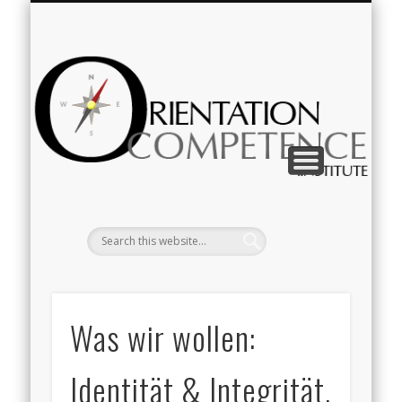
IMPRESSUM & DATENSCHUTZ
KOMPETENZVERMITTLUNG
ZUR PERSON
Deutsch
English
Or
Was wir wollen:
Identität & Integrität.