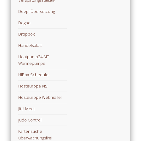
Verspätungsstatistik
Deepl Übersetzung
Degoo
Dropbox
Handelsblatt
Heatpump24 AIT
Wärmepumpe
HiBox-Scheduler
Hosteurope KIS
Hosteurope Webmailer
Jitsi Meet
Judo Control
Kartensuche
überwachungsfrei