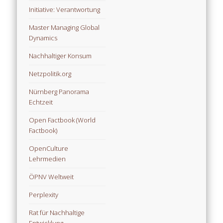
Initiative: Verantwortung
Master Managing Global
Dynamics
Nachhaltiger Konsum
Netzpolitik.org
Nürnberg Panorama
Echtzeit
Open Factbook (World
Factbook)
OpenCulture
Lehrmedien
ÖPNV Weltweit
Perplexity
Rat für Nachhaltige
Entwicklung