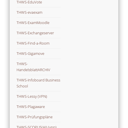
THWS-EduVote
THWS-evaexam
THWS-ExamMoodle
THWS-Exchangeserver
THWS-Find-a-Room
THWS-Gigamove
THWS-
HandelsblattARCHIV
THWS-Infoboard Business
School
THWS-Lessy (VPN)
THWS-Plagaware
THWS-Prüfungspläne
THWS-SCOPUS(AI) (vpn)