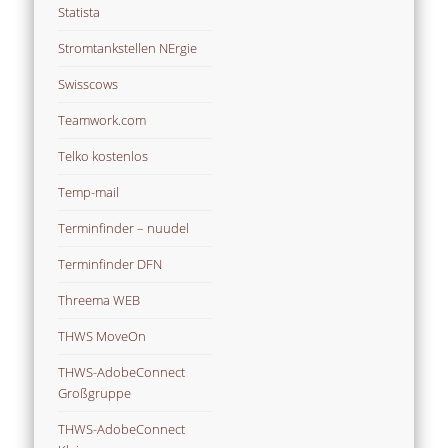
Statista
Stromtankstellen NErgie
Swisscows
Teamwork.com
Telko kostenlos
Temp-mail
Terminfinder – nuudel
Terminfinder DFN
Threema WEB
THWS MoveOn
THWS-AdobeConnect
Großgruppe
THWS-AdobeConnect