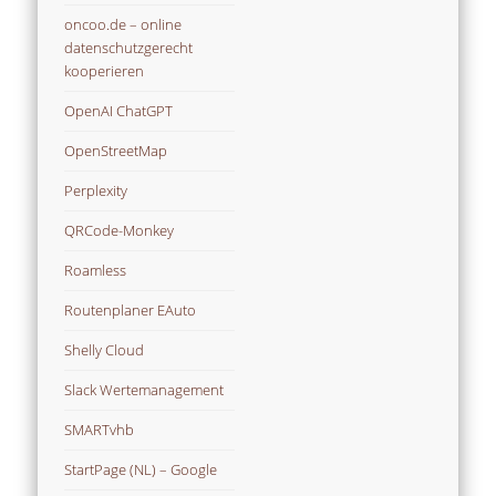
oncoo.de – online
datenschutzgerecht
kooperieren
OpenAI ChatGPT
OpenStreetMap
Perplexity
QRCode-Monkey
Roamless
Routenplaner EAuto
Shelly Cloud
Slack Wertemanagement
SMARTvhb
StartPage (NL) – Google