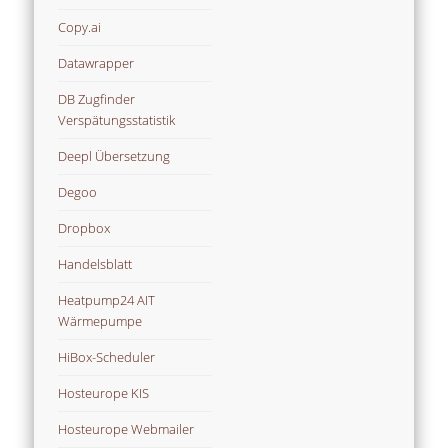
Copy.ai
Datawrapper
DB Zugfinder
Verspätungsstatistik
Deepl Übersetzung
Degoo
Dropbox
Handelsblatt
Heatpump24 AIT
Wärmepumpe
HiBox-Scheduler
Hosteurope KIS
Hosteurope Webmailer