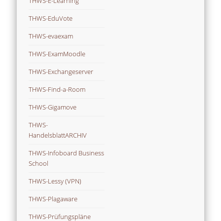
THWS-E-Learning
THWS-EduVote
THWS-evaexam
THWS-ExamMoodle
THWS-Exchangeserver
THWS-Find-a-Room
THWS-Gigamove
THWS-
HandelsblattARCHIV
THWS-Infoboard Business
School
THWS-Lessy (VPN)
THWS-Plagaware
THWS-Prüfungspläne