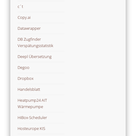
c´t
Copy.ai
Datawrapper
DB Zugfinder
Verspätungsstatistik
Deepl Übersetzung
Degoo
Dropbox
Handelsblatt
Heatpump24 AIT
Wärmepumpe
HiBox-Scheduler
Hosteurope KIS