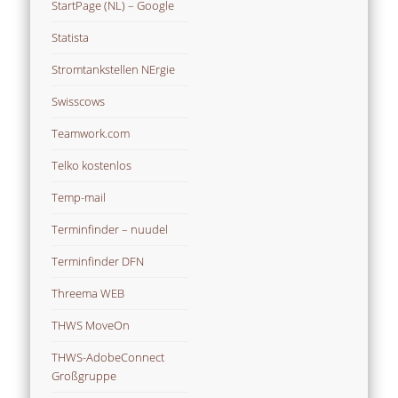
StartPage (NL) – Google
Statista
Stromtankstellen NErgie
Swisscows
Teamwork.com
Telko kostenlos
Temp-mail
Terminfinder – nuudel
Terminfinder DFN
Threema WEB
THWS MoveOn
THWS-AdobeConnect
Großgruppe