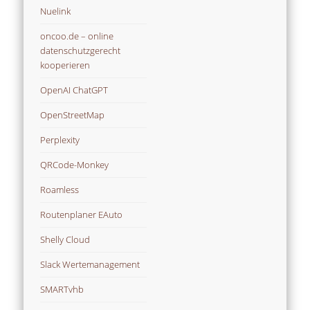
Nuelink
oncoo.de – online
datenschutzgerecht
kooperieren
OpenAI ChatGPT
OpenStreetMap
Perplexity
QRCode-Monkey
Roamless
Routenplaner EAuto
Shelly Cloud
Slack Wertemanagement
SMARTvhb