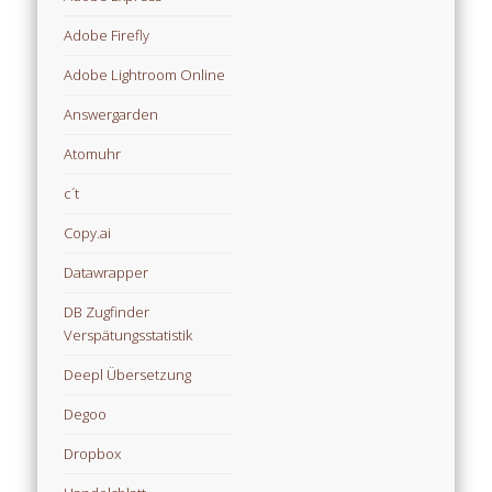
Adobe Firefly
Adobe Lightroom Online
Answergarden
Atomuhr
c´t
Copy.ai
Datawrapper
DB Zugfinder
Verspätungsstatistik
Deepl Übersetzung
Degoo
Dropbox