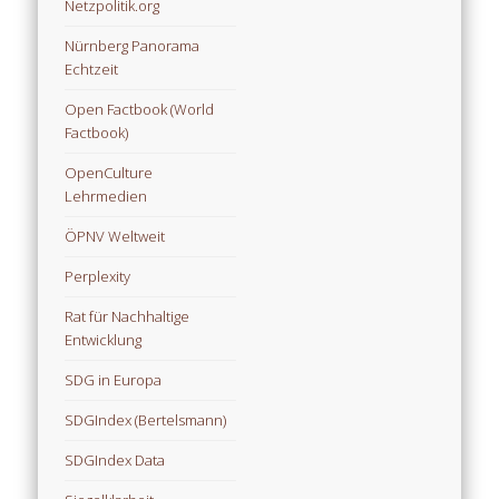
Netzpolitik.org
Nürnberg Panorama
Echtzeit
Open Factbook (World
Factbook)
OpenCulture
Lehrmedien
ÖPNV Weltweit
Perplexity
Rat für Nachhaltige
Entwicklung
SDG in Europa
SDGIndex (Bertelsmann)
SDGIndex Data