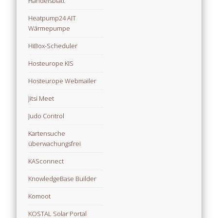
Handelsblatt
Heatpump24 AIT
Wärmepumpe
HiBox-Scheduler
Hosteurope KIS
Hosteurope Webmailer
Jitsi Meet
Judo Control
Kartensuche
überwachungsfrei
KASconnect
KnowledgeBase Builder
Komoot
KOSTAL Solar Portal