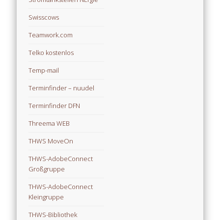
Swisscows
Teamwork.com
Telko kostenlos
Temp-mail
Terminfinder – nuudel
Terminfinder DFN
Threema WEB
THWS MoveOn
THWS-AdobeConnect
Großgruppe
THWS-AdobeConnect
Kleingruppe
THWS-Bibliothek