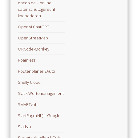
oncoo.de – online
datenschutzgerecht
kooperieren
OpenAI ChatGPT
OpenStreetMap
QRCode-Monkey
Roamless
Routenplaner EAuto
Shelly Cloud
Slack Wertemanagement
SMARTvhb
StartPage (NL) – Google
Statista
Stromtankstellen NErgie