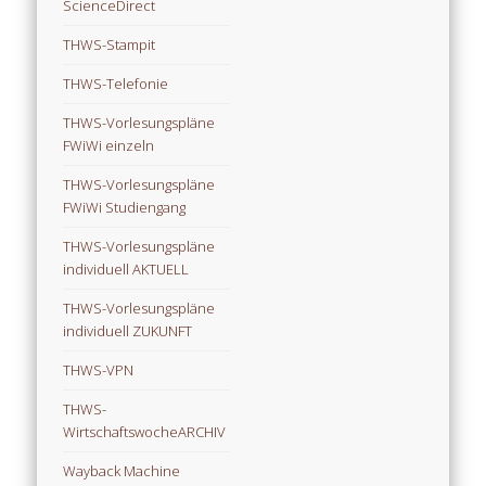
ScienceDirect
THWS-Stampit
THWS-Telefonie
THWS-Vorlesungspläne
FWiWi einzeln
THWS-Vorlesungspläne
FWiWi Studiengang
THWS-Vorlesungspläne
individuell AKTUELL
THWS-Vorlesungspläne
individuell ZUKUNFT
THWS-VPN
THWS-
WirtschaftswocheARCHIV
Wayback Machine