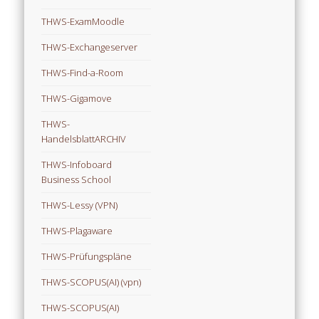
THWS-ExamMoodle
THWS-Exchangeserver
THWS-Find-a-Room
THWS-Gigamove
THWS-
HandelsblattARCHIV
THWS-Infoboard
Business School
THWS-Lessy (VPN)
THWS-Plagaware
THWS-Prüfungspläne
THWS-SCOPUS(AI) (vpn)
THWS-SCOPUS(AI)