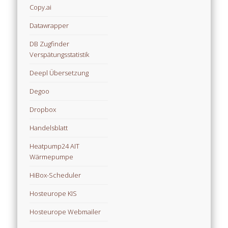
Copy.ai
Datawrapper
DB Zugfinder
Verspätungsstatistik
Deepl Übersetzung
Degoo
Dropbox
Handelsblatt
Heatpump24 AIT
Wärmepumpe
HiBox-Scheduler
Hosteurope KIS
Hosteurope Webmailer