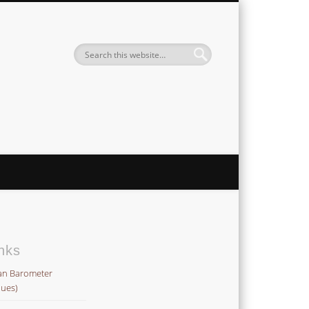
Institute
nks
an Barometer
lues)