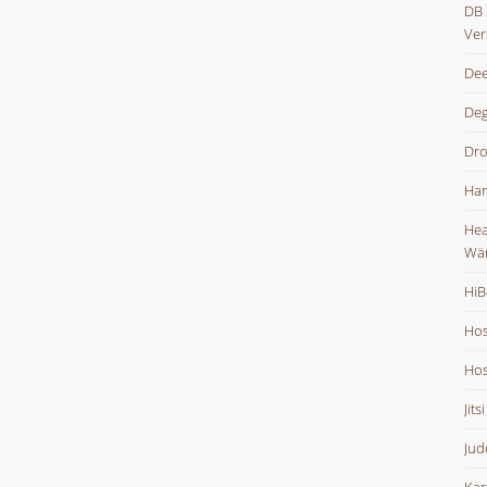
DB 
Ver
Dee
De
Dr
Han
Hea
Wä
HiB
Hos
Hos
Jits
Jud