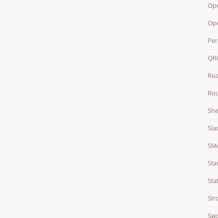
Ope
Op
Per
QR
Roa
Rou
She
Sla
SM
Sta
Stat
Str
Swi