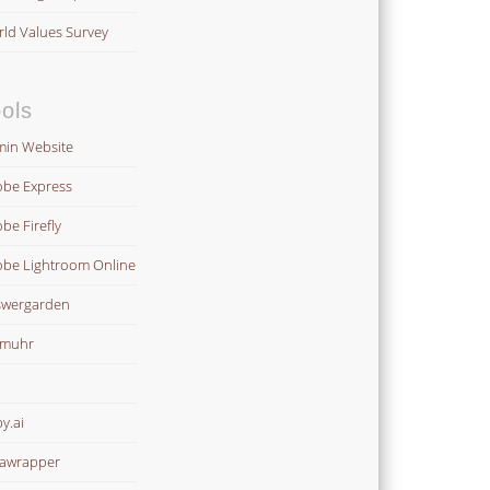
ld Values Survey
ols
in Website
be Express
be Firefly
be Lightroom Online
wergarden
omuhr
y.ai
awrapper