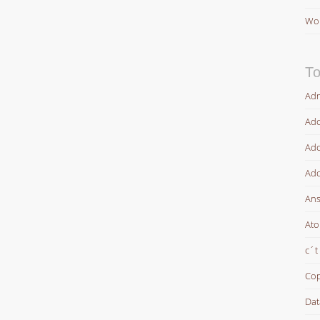
Wor
To
Adm
Ado
Ado
Ado
Ans
At
c´t
Cop
Dat