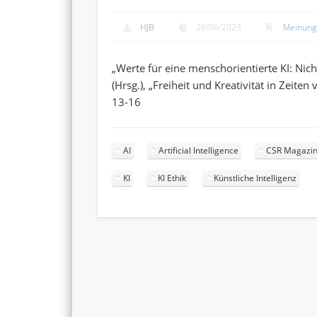
HJB
26/06/2023
Meinung
„Werte für eine menschorientierte KI: Nic
(Hrsg.), „Freiheit und Kreativität in Zeiten 
13-16
AI
Artificial Intelligence
CSR Magazi
KI
KI Ethik
Künstliche Intelligenz