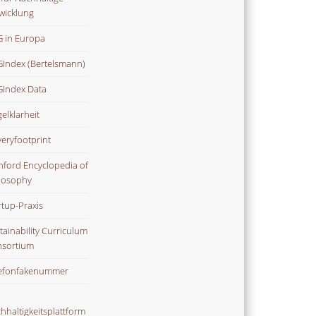
wicklung
 in Europa
Index (Bertelsmann)
Index Data
gelklarheit
veryfootprint
nford Encyclopedia of
losophy
rtup-Praxis
tainability Curriculum
sortium
efonfakenummer
hhaltigkeitsplattform