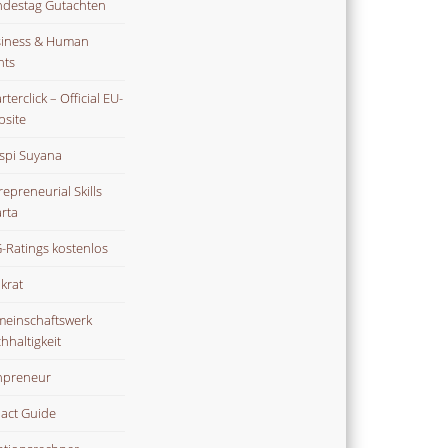
destag Gutachten
iness & Human
hts
terclick – Official EU-
site
spi Suyana
repreneurial Skills
rta
-Ratings kostenlos
ikrat
einschaftswerk
hhaltigkeit
npreneur
act Guide