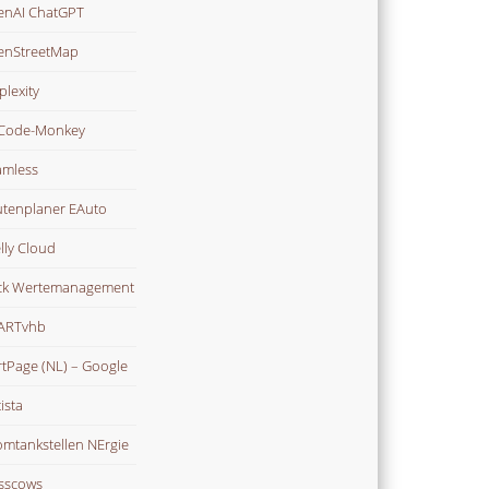
nAI ChatGPT
enStreetMap
plexity
Code-Monkey
mless
tenplaner EAuto
lly Cloud
ck Wertemanagement
ARTvhb
rtPage (NL) – Google
ista
omtankstellen NErgie
sscows