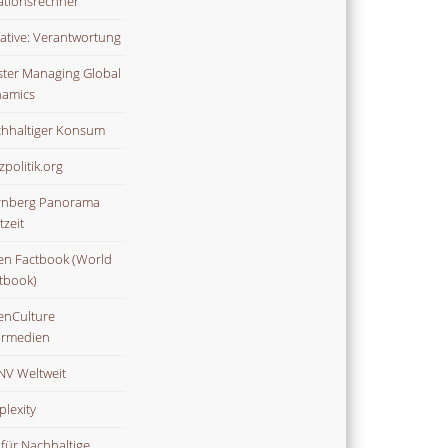
lationsrechner
tiative: Verantwortung
ter Managing Global
amics
hhaltiger Konsum
zpolitik.org
nberg Panorama
tzeit
n Factbook (World
tbook)
nCulture
rmedien
V Weltweit
plexity
 für Nachhaltige