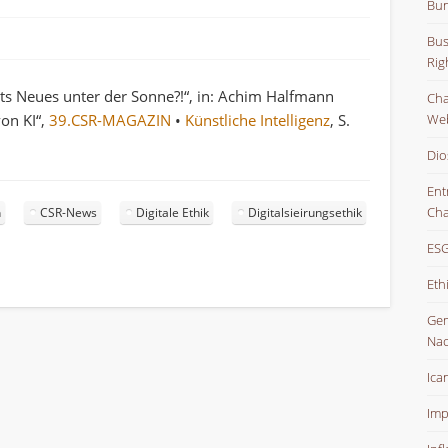
Bun
Bus
Rig
hts Neues unter der Sonne?!“, in: Achim Halfmann
Char
von KI“,
39.CSR-MAGAZIN
•
Künstliche Intelligenz
, S.
Web
Dio
Ent
Cha
n
CSR-News
Digitale Ethik
Digitalsieirungsethik
ESG
Eth
Gem
Nac
Ica
Imp