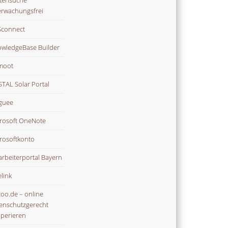
tensuche
rwachungsfrei
connect
wledgeBase Builder
moot
TAL Solar Portal
guee
rosoft OneNote
rosoftkonto
arbeiterportal Bayern
link
oo.de – online
enschutzgerecht
perieren