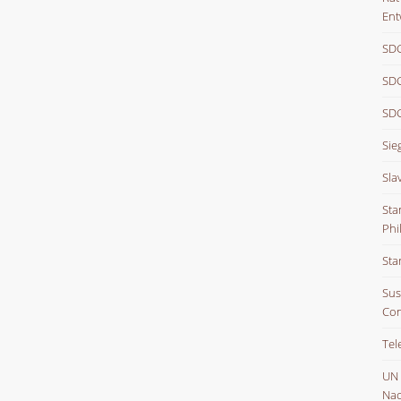
Ent
SDG
SDG
SDG
Sie
Sla
Sta
Phi
Sta
Sus
Con
Tel
UN
Nac