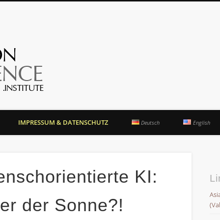
OrientationCompetence.
IMPRESSUM & DATENSCHUTZ
Deutsch
English
nschorientierte KI:
Li
Asi
er der Sonne?!
(Va