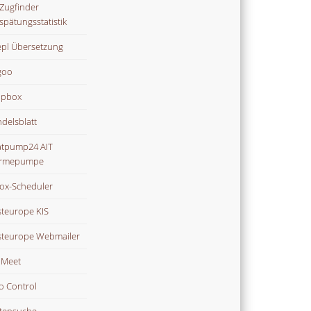
Zugfinder
spätungsstatistik
pl Übersetzung
goo
opbox
delsblatt
tpump24 AIT
rmepumpe
ox-Scheduler
teurope KIS
teurope Webmailer
i Meet
o Control