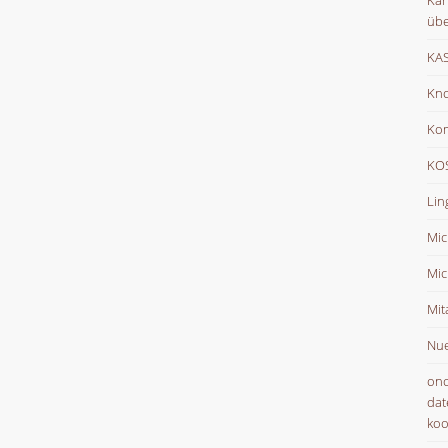
Kar
übe
KAS
Kno
Ko
KOS
Lin
Mic
Mic
Mit
Nue
onc
dat
koo