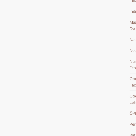
Inf
Ini
Mas
Dyn
Nac
Net
Nür
Ech
Ope
Fac
Ope
Leh
ÖPN
Per
Rat