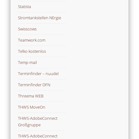
Statista
Stromtankstellen NErgie
Swisscows
Teamwork.com
Telko kostenlos
Temp-mail
Terminfinder – nuudel
Terminfinder DFN
Threema WEB
THWS MoveOn
THWS-AdobeConnect
Großgruppe
THWS-AdobeConnect