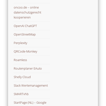
oncoo.de – online
datenschutzgerecht
kooperieren
OpenAI ChatGPT
OpenStreetMap
Perplexity
QRCode-Monkey
Roamless
Routenplaner EAuto
Shelly Cloud
Slack Wertemanagement
SMARTvhb
StartPage (NL) – Google