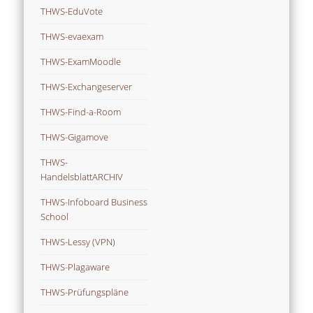
THWS-EduVote
THWS-evaexam
THWS-ExamMoodle
THWS-Exchangeserver
THWS-Find-a-Room
THWS-Gigamove
THWS-
HandelsblattARCHIV
THWS-Infoboard Business
School
THWS-Lessy (VPN)
THWS-Plagaware
THWS-Prüfungspläne