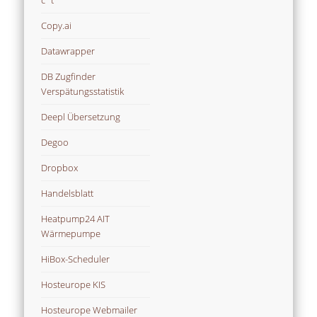
c´t
Copy.ai
Datawrapper
DB Zugfinder
Verspätungsstatistik
Deepl Übersetzung
Degoo
Dropbox
Handelsblatt
Heatpump24 AIT
Wärmepumpe
HiBox-Scheduler
Hosteurope KIS
Hosteurope Webmailer