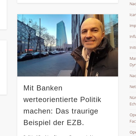
Nac
Ica
Imp
Inf
Ini
Mas
Dyn
Nac
Mit Banken
Net
Nür
werteorientierte Politik
Ech
machen: Das traurige
Ope
Beispiel der EZB.
Fac
Ope