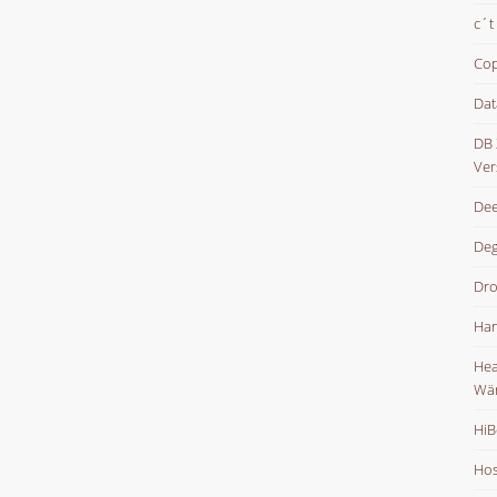
c´t
Cop
Dat
DB 
Ver
Dee
De
Dr
Han
Hea
Wä
HiB
Hos