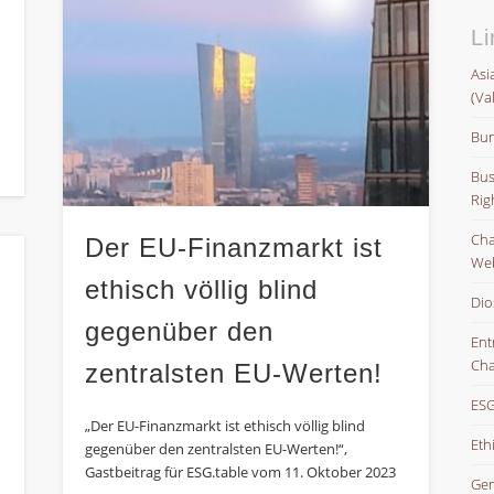
Li
Asi
(Va
Bun
Bus
Rig
Char
Der EU-Finanzmarkt ist
Web
ethisch völlig blind
Dio
gegenüber den
Ent
Cha
zentralsten EU-Werten!
ESG
„Der EU-Finanzmarkt ist ethisch völlig blind
Eth
gegenüber den zentralsten EU-Werten!“,
Gastbeitrag für ESG.table vom 11. Oktober 2023
Gem