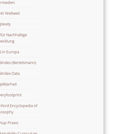
rmedien
V Weltweit
plexity
 für Nachhaltige
wicklung
 in Europa
Index (Bertelsmann)
Index Data
gelklarheit
veryfootprint
nford Encyclopedia of
losophy
rtup-Praxis
tainability Curriculum