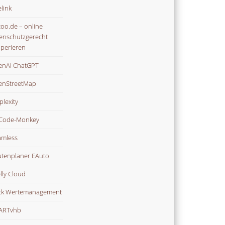
link
oo.de – online
enschutzgerecht
perieren
nAI ChatGPT
enStreetMap
plexity
Code-Monkey
mless
tenplaner EAuto
lly Cloud
ck Wertemanagement
ARTvhb