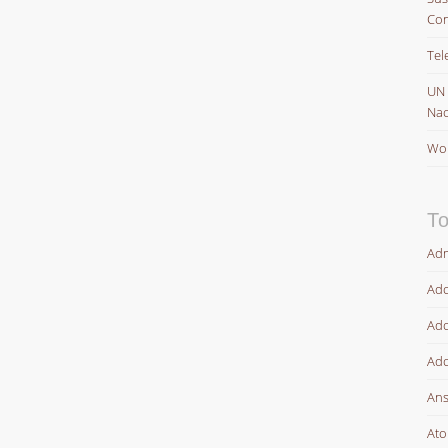
Con
Tel
UN
Nac
Wor
To
Adm
Ado
Ado
Ado
Ans
At