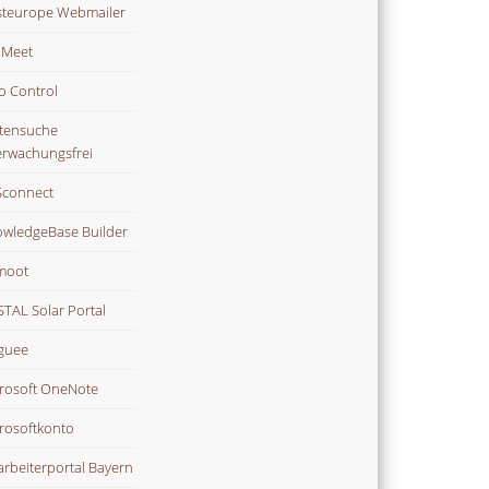
teurope Webmailer
i Meet
o Control
tensuche
rwachungsfrei
connect
wledgeBase Builder
moot
TAL Solar Portal
guee
rosoft OneNote
rosoftkonto
arbeiterportal Bayern