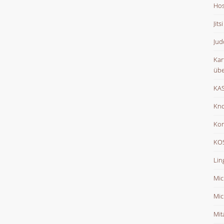
Hos
Jits
Jud
Kar
übe
KAS
Kno
Ko
KOS
Lin
Mic
Mic
Mit