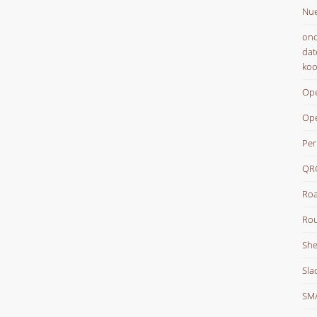
Nue
onc
dat
koo
Ope
Op
Per
QR
Roa
Rou
She
Sla
SM