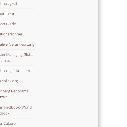
hhaltigkeit
npreneur
act Guide
lationsrechner
tiative: Verantwortung
ter Managing Global
amics
hhaltiger Konsum
zpolitik.org
nberg Panorama
tzeit
n Factbook (World
tbook)
nCulture