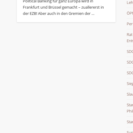
Political Banking für ganz Europa wird in
Leh
Frankfurt und Brüssel gemacht – zuallererst in
ÖPN
der EZB! Aber auch in den Gremien der …
Per
Rat
Ent
SDG
SDG
SDG
Sie
Sla
Sta
Phi
Sta
Sus