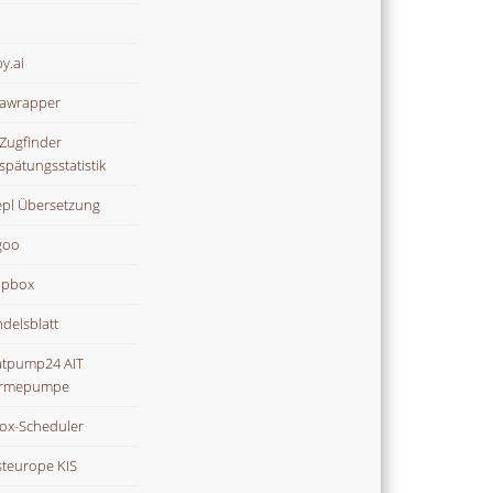
y.ai
awrapper
Zugfinder
spätungsstatistik
pl Übersetzung
goo
opbox
delsblatt
tpump24 AIT
rmepumpe
ox-Scheduler
teurope KIS