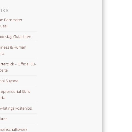
nks
an Barometer
lues)
destag Gutachten
iness & Human
hts
terclick – Official EU-
site
spi Suyana
repreneurial Skills
rta
-Ratings kostenlos
ikrat
einschaftswerk