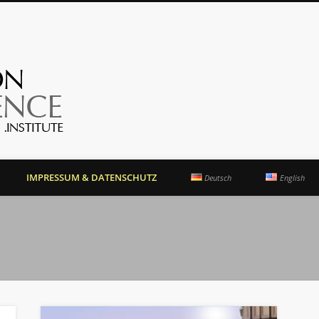
OrientationCompetence.
IMPRESSUM & DATENSCHUTZ
Deutsch
English