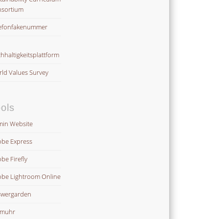
sortium
efonfakenummer
hhaltigkeitsplattform
ld Values Survey
ols
in Website
be Express
be Firefly
be Lightroom Online
wergarden
omuhr