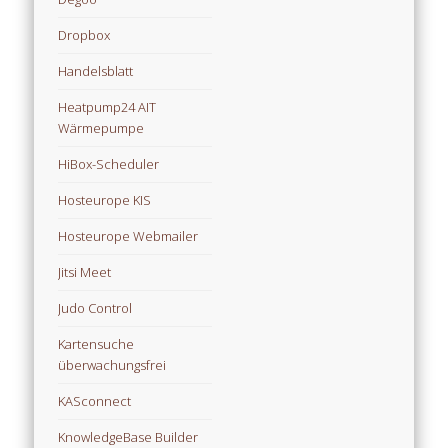
Dropbox
Handelsblatt
Heatpump24 AIT
Wärmepumpe
HiBox-Scheduler
Hosteurope KIS
Hosteurope Webmailer
Jitsi Meet
Judo Control
Kartensuche
überwachungsfrei
KASconnect
KnowledgeBase Builder