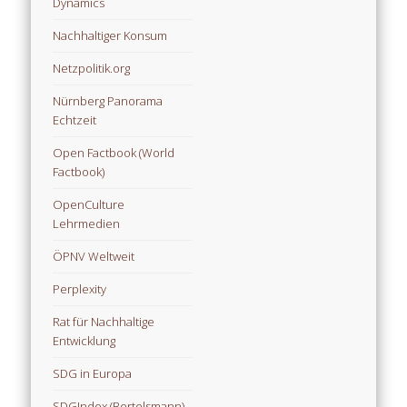
Dynamics
Nachhaltiger Konsum
Netzpolitik.org
Nürnberg Panorama
Echtzeit
Open Factbook (World
Factbook)
OpenCulture
Lehrmedien
ÖPNV Weltweit
Perplexity
Rat für Nachhaltige
Entwicklung
SDG in Europa
SDGIndex (Bertelsmann)