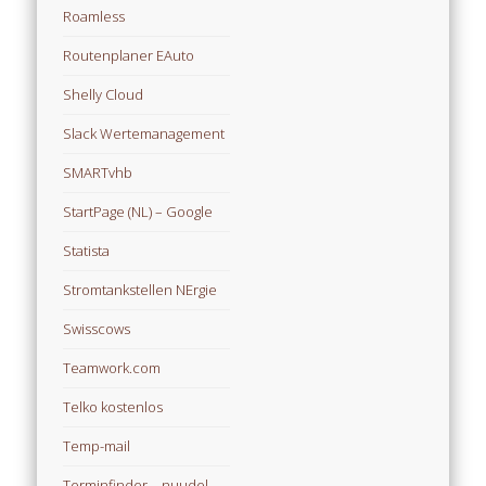
Roamless
Routenplaner EAuto
Shelly Cloud
Slack Wertemanagement
SMARTvhb
StartPage (NL) – Google
Statista
Stromtankstellen NErgie
Swisscows
Teamwork.com
Telko kostenlos
Temp-mail
Terminfinder – nuudel