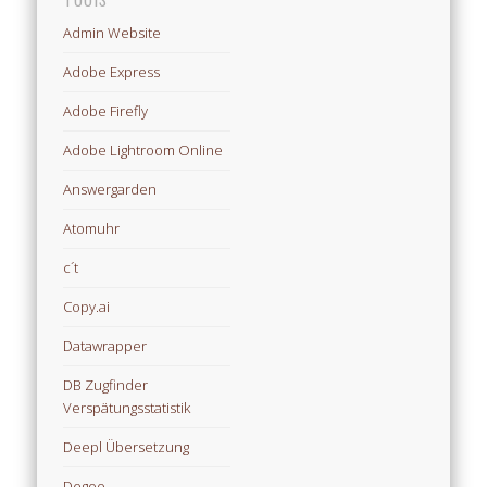
Admin Website
Adobe Express
Adobe Firefly
Adobe Lightroom Online
Answergarden
Atomuhr
c´t
Copy.ai
Datawrapper
DB Zugfinder
Verspätungsstatistik
Deepl Übersetzung
Degoo