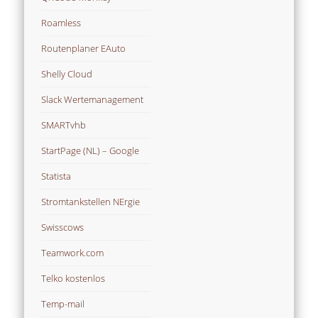
Roamless
Routenplaner EAuto
Shelly Cloud
Slack Wertemanagement
SMARTvhb
StartPage (NL) – Google
Statista
Stromtankstellen NErgie
Swisscows
Teamwork.com
Telko kostenlos
Temp-mail