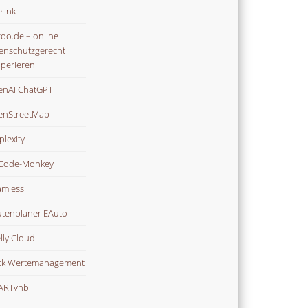
link
oo.de – online
enschutzgerecht
perieren
nAI ChatGPT
enStreetMap
plexity
Code-Monkey
mless
tenplaner EAuto
lly Cloud
ck Wertemanagement
ARTvhb