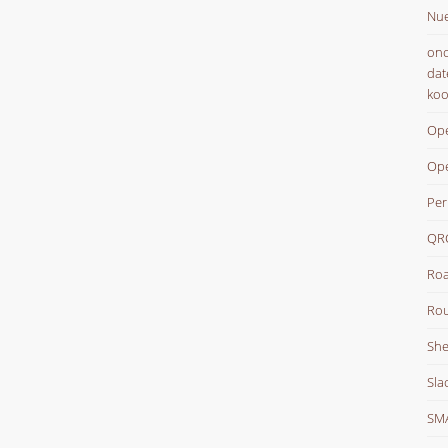
Nue
onc
dat
koo
Ope
Op
Per
QR
Roa
Rou
She
Sla
SM