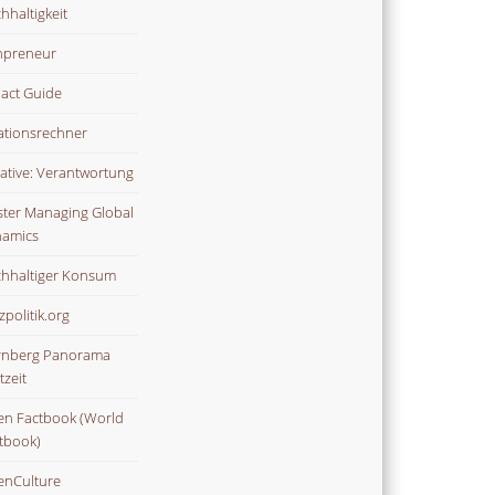
hhaltigkeit
npreneur
act Guide
lationsrechner
tiative: Verantwortung
ter Managing Global
amics
hhaltiger Konsum
zpolitik.org
nberg Panorama
tzeit
n Factbook (World
tbook)
nCulture