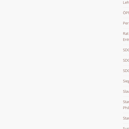
Leh
ÖPN
Per
Rat
Ent
SDG
SDG
SDG
Sie
Sla
Sta
Phi
Sta
Sus