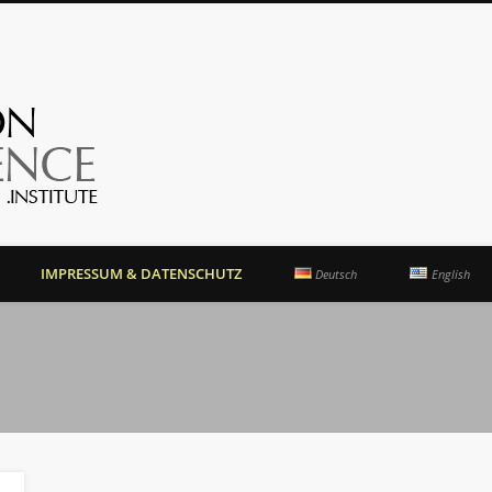
OrientationCompetence.
IMPRESSUM & DATENSCHUTZ
Deutsch
English