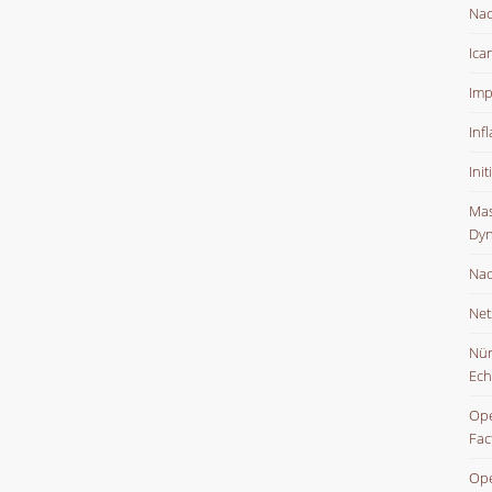
Nac
Ica
Imp
Inf
Ini
Mas
Dyn
Nac
Net
Nür
Ech
Ope
Fac
Ope