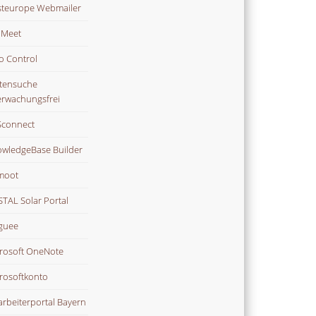
teurope Webmailer
i Meet
o Control
tensuche
rwachungsfrei
connect
wledgeBase Builder
moot
TAL Solar Portal
guee
rosoft OneNote
rosoftkonto
arbeiterportal Bayern