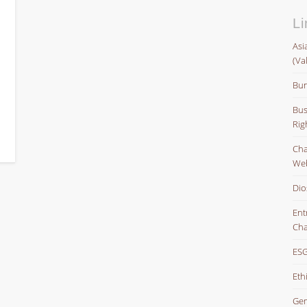
Li
Asi
(Va
Bun
Bus
Rig
Char
Web
Dio
Ent
Cha
ESG
Eth
Gem