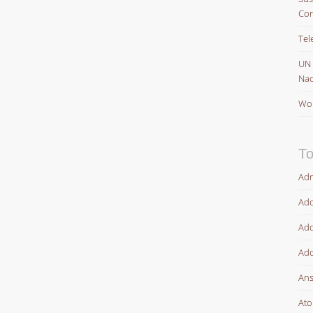
Con
Tel
UN
Nac
Wor
To
Adm
Ado
Ado
Ado
Ans
At