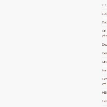
c´t
Cop
Dat
DB 
Ver
Dee
De
Dr
Han
Hea
Wä
HiB
Hos