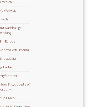
rmedien
V Weltweit
plexity
 für Nachhaltige
wicklung
 in Europa
Index (Bertelsmann)
Index Data
gelklarheit
veryfootprint
nford Encyclopedia of
losophy
rtup-Praxis
tainability Curriculum