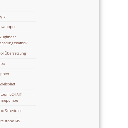
y.ai
awrapper
Zugfinder
spätungsstatistik
pl Übersetzung
goo
opbox
delsblatt
tpump24 AIT
rmepumpe
ox-Scheduler
teurope KIS