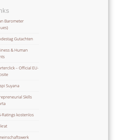
nks
an Barometer
lues)
destag Gutachten
iness & Human
hts
terclick – Official EU-
site
spi Suyana
repreneurial Skills
rta
-Ratings kostenlos
ikrat
einschaftswerk