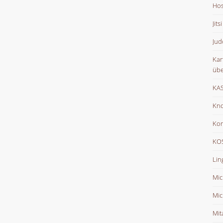
Hos
Jits
Jud
Kar
übe
KAS
Kno
Ko
KOS
Lin
Mic
Mic
Mit