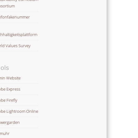
sortium
efonfakenummer
hhaltigkeitsplattform
ld Values Survey
ols
in Website
be Express
be Firefly
be Lightroom Online
wergarden
omuhr