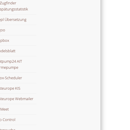
Zugfinder
spätungsstatistik
pl Übersetzung
goo
opbox
delsblatt
tpump24 AIT
rmepumpe
ox-Scheduler
teurope KIS
teurope Webmailer
i Meet
o Control