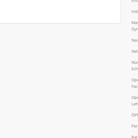
Inf
Ini
Mas
Dyn
Nac
Net
Nür
Ech
Ope
Fac
Ope
Leh
ÖPN
Per
Rat