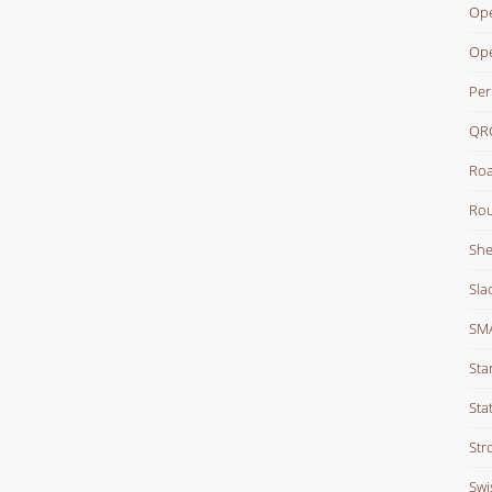
Ope
Op
Per
QR
Roa
Rou
She
Sla
SM
Sta
Stat
Str
Swi