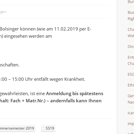
Bun
ngen
Bus
Rig
 Bolsinger können (wie am 11.02.2019 per E-
Char
ben) eingesehen werden am
Web
Dio
Ent
Cha
nschaften.
ESG
:00 – 15:00 Uhr entfällt wegen Krankheit.
Eth
gewährleisten, ist eine
Anmeldung bis spätestens
Gem
nhalt: Fach + Matr.Nr.) – andernfalls kann Ihnen
Nac
Ica
Imp
mmersemester 2019
SS19