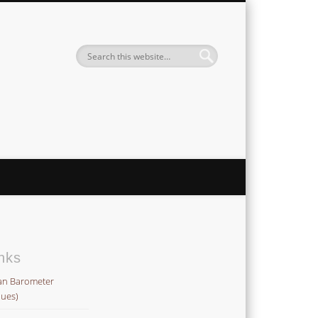
Institute
nks
an Barometer
lues)