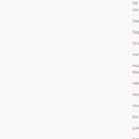
DB 
Ver
Dee
De
Dr
Han
Hea
Wä
HiB
Hos
Hos
Jits
Jud