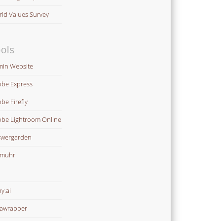
ld Values Survey
ols
in Website
be Express
be Firefly
be Lightroom Online
wergarden
omuhr
y.ai
awrapper