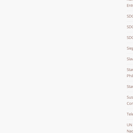
Ent
SDG
SDG
SDG
Sie
Sla
Sta
Phi
Sta
Sus
Con
Tel
UN
Nac