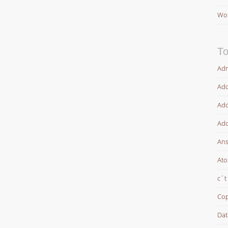
Wor
To
Adm
Ado
Ado
Ado
Ans
At
c´t
Cop
Dat