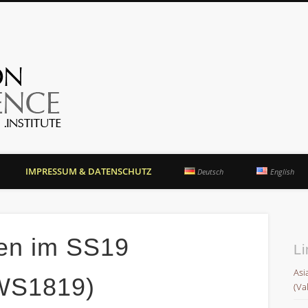
OrientationCompetence.
IMPRESSUM & DATENSCHUTZ
Deutsch
English
ten im SS19
Li
Asi
 WS1819)
(Va