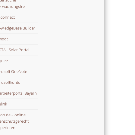
tensuche
rwachungsfrei
connect
wledgeBase Builder
moot
TAL Solar Portal
guee
rosoft OneNote
rosoftkonto
arbeiterportal Bayern
link
oo.de – online
enschutzgerecht
perieren