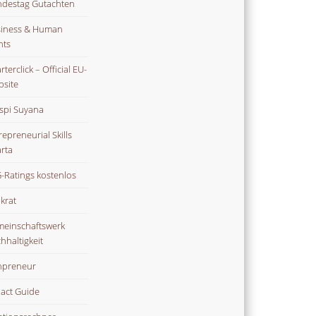
destag Gutachten
iness & Human
hts
terclick – Official EU-
site
spi Suyana
repreneurial Skills
rta
-Ratings kostenlos
ikrat
einschaftswerk
hhaltigkeit
npreneur
act Guide