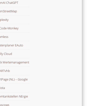
nAI ChatGPT
enStreetMap
plexity
Code-Monkey
mless
tenplaner EAuto
lly Cloud
ck Wertemanagement
ARTvhb
rtPage (NL) – Google
ista
omtankstellen NErgie
sscows