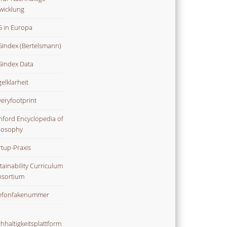
wicklung
 in Europa
Index (Bertelsmann)
Index Data
gelklarheit
veryfootprint
nford Encyclopedia of
losophy
rtup-Praxis
tainability Curriculum
sortium
efonfakenummer
hhaltigkeitsplattform