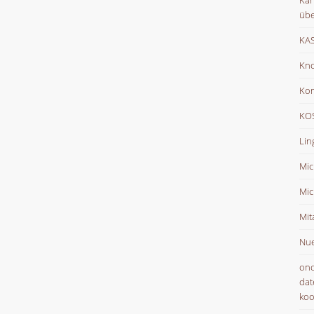
Kar
übe
KAS
Kno
Ko
KOS
Lin
Mic
Mic
Mit
Nue
onc
dat
koo