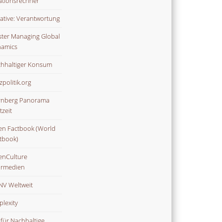
lationsrechner
tiative: Verantwortung
ter Managing Global
amics
hhaltiger Konsum
zpolitik.org
nberg Panorama
tzeit
n Factbook (World
tbook)
nCulture
rmedien
V Weltweit
plexity
 für Nachhaltige