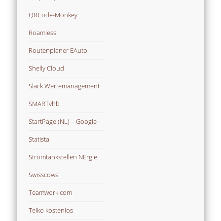
QRCode-Monkey
Roamless
Routenplaner EAuto
Shelly Cloud
Slack Wertemanagement
SMARTvhb
StartPage (NL) – Google
Statista
Stromtankstellen NErgie
Swisscows
Teamwork.com
Telko kostenlos