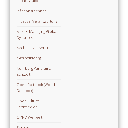
Impact Guide
Inflationsrechner
Initiative: Verantwortung
Master Managing Global
Dynamics
Nachhaltiger Konsum
Netzpolitik.org
Nürnberg Panorama
Echtzeit
Open Factbook (World
Factbook)
OpenCulture
Lehrmedien
ÖPNV Weltweit
Perplexity