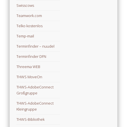
Swisscows
Teamwork.com
Telko kostenlos
Temp-mail
Terminfinder – nuudel
Terminfinder DFN
Threema WEB
THWS MoveOn
THWS-AdobeConnect
Großgruppe
THWS-AdobeConnect
Kleingruppe
THWS-Bibliothek