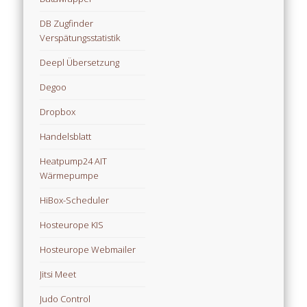
DB Zugfinder
Verspätungsstatistik
Deepl Übersetzung
Degoo
Dropbox
Handelsblatt
Heatpump24 AIT
Wärmepumpe
HiBox-Scheduler
Hosteurope KIS
Hosteurope Webmailer
Jitsi Meet
Judo Control