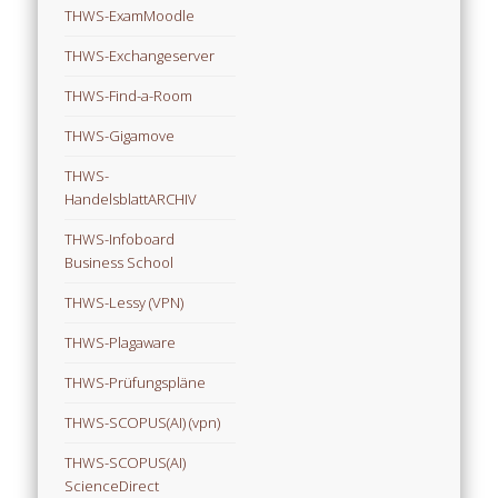
THWS-ExamMoodle
THWS-Exchangeserver
THWS-Find-a-Room
THWS-Gigamove
THWS-
HandelsblattARCHIV
THWS-Infoboard
Business School
THWS-Lessy (VPN)
THWS-Plagaware
THWS-Prüfungspläne
THWS-SCOPUS(AI) (vpn)
THWS-SCOPUS(AI)
ScienceDirect