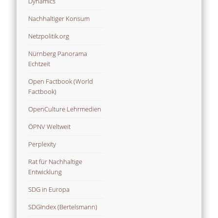
Dynamics
Nachhaltiger Konsum
Netzpolitik.org
Nürnberg Panorama
Echtzeit
Open Factbook (World
Factbook)
OpenCulture Lehrmedien
ÖPNV Weltweit
Perplexity
Rat für Nachhaltige
Entwicklung
SDG in Europa
SDGIndex (Bertelsmann)