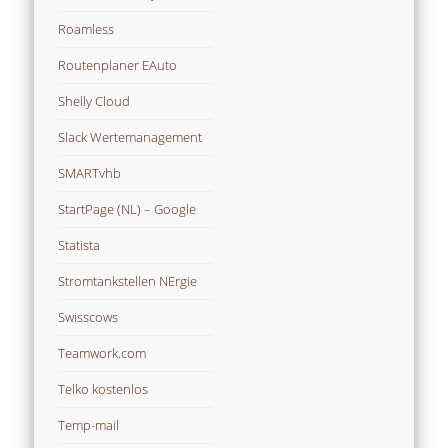
Roamless
Routenplaner EAuto
Shelly Cloud
Slack Wertemanagement
SMARTvhb
StartPage (NL) – Google
Statista
Stromtankstellen NErgie
Swisscows
Teamwork.com
Telko kostenlos
Temp-mail