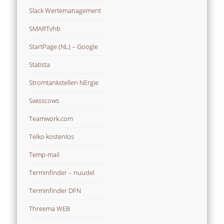
Slack Wertemanagement
SMARTvhb
StartPage (NL) – Google
Statista
Stromtankstellen NErgie
Swisscows
Teamwork.com
Telko kostenlos
Temp-mail
Terminfinder – nuudel
Terminfinder DFN
Threema WEB