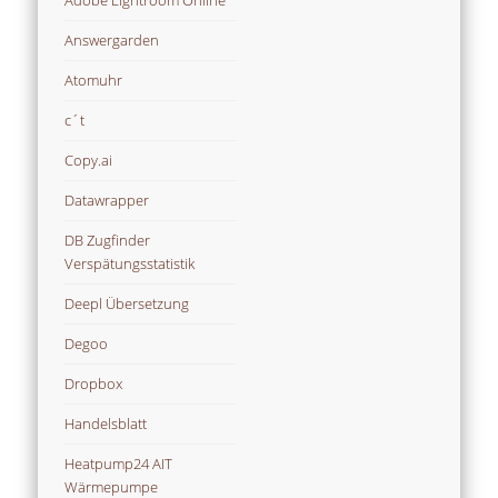
Adobe Lightroom Online
Answergarden
Atomuhr
c´t
Copy.ai
Datawrapper
DB Zugfinder
Verspätungsstatistik
Deepl Übersetzung
Degoo
Dropbox
Handelsblatt
Heatpump24 AIT
Wärmepumpe