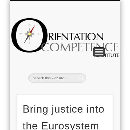
IMPRESSUM & DATENSCHUTZ
KOMPETENZVERMITTLUNG
ZUR PERSON
Deutsch
English
Or
Bring justice into
the Eurosystem