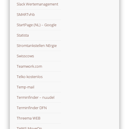
Slack Wertemanagement
SMARTvhb
StartPage (NL) – Google
Statista
Stromtankstellen NErgie
Swisscows
Teamwork.com
Telko kostenlos
Temp-mail
Terminfinder – nuudel
Terminfinder DFN
Threema WEB
THWS MoveOn