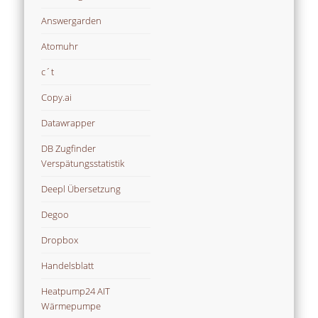
Answergarden
Atomuhr
c´t
Copy.ai
Datawrapper
DB Zugfinder
Verspätungsstatistik
Deepl Übersetzung
Degoo
Dropbox
Handelsblatt
Heatpump24 AIT
Wärmepumpe