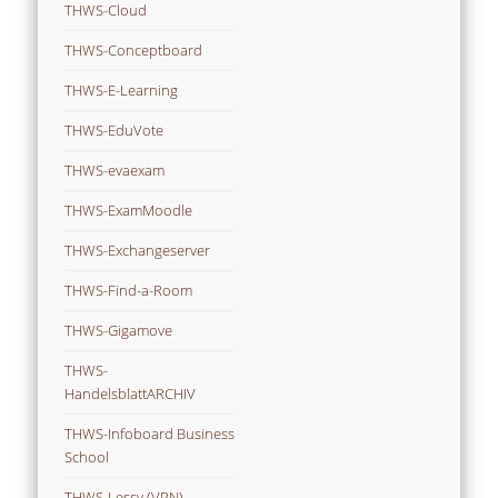
THWS-Cloud
THWS-Conceptboard
THWS-E-Learning
THWS-EduVote
THWS-evaexam
THWS-ExamMoodle
THWS-Exchangeserver
THWS-Find-a-Room
THWS-Gigamove
THWS-
HandelsblattARCHIV
THWS-Infoboard Business
School
THWS-Lessy (VPN)