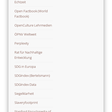
Echtzeit
Open Factbook (World
Factbook)
OpenCulture Lehrmedien
ÖPNV Weltweit
Perplexity
Rat für Nachhaltige
Entwicklung
SDG in Europa
SDGIndex (Bertelsmann)
SDGIndex Data
Siegelklarheit
Slaveryfootprint
Stanford Encyclopedia of