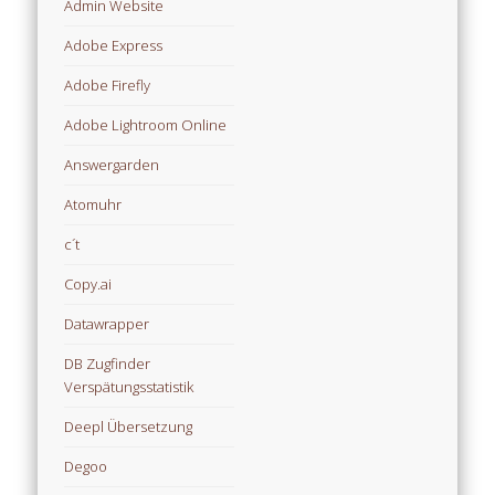
Admin Website
Adobe Express
Adobe Firefly
Adobe Lightroom Online
Answergarden
Atomuhr
c´t
Copy.ai
Datawrapper
DB Zugfinder
Verspätungsstatistik
Deepl Übersetzung
Degoo