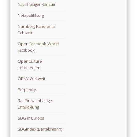
Nachhaltiger Konsum
Netzpolitik.org
Nürnberg Panorama
Echtzeit
Open Factbook (World
Factbook)
OpenCulture
Lehrmedien
ÖPNV Weltweit
Perplexity
Rat für Nachhaltige
Entwicklung
SDG in Europa
SDGIndex (Bertelsmann)