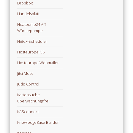
Dropbox
Handelsblatt
Heatpump24 AIT
Wärmepumpe
HiBox-Scheduler
Hosteurope KIS
Hosteurope Webmailer
Jitsi Meet
Judo Control
Kartensuche
überwachungsfrei
KASconnect
KnowledgeBase Builder